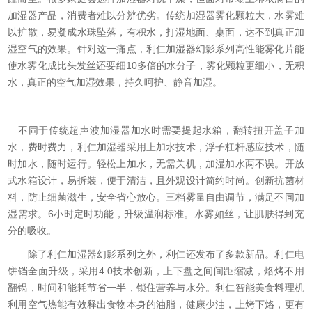
加湿器产品，消费者难以分辨优劣。传统加湿器雾化颗粒大，水雾难
以扩散，易凝成水珠坠落，有积水，打湿地面、桌面，达不到真正加
湿空气的效果。针对这一痛点，利仁加湿器幻影系列高性能雾化片能
使水雾化成比头发丝还要细10多倍的水分子，雾化颗粒更细小，无积
水，真正的空气加湿效果，持久呵护、静音加湿。
不同于传统超声波加湿器加水时需要提起水箱，翻转扭开盖子加
水，费时费力，利仁加湿器采用上加水技术，浮子杠杆感应技术，随
时加水，随时运行。轻松上加水，无需关机，加湿加水两不误。开放
式水箱设计，易拆装，便于清洁，且外观设计简约时尚。创新抗菌材
料，防止细菌滋生，安全省心放心。三档雾量自由调节，满足不同加
湿需求。6小时定时功能，升级温润标准。水雾如丝，让肌肤得到充
分的吸收。
除了利仁加湿器幻影系列之外，利仁还发布了多款新品。利仁电
饼铛全面升级，采用4.0技术创新，上下盘之间间距缩减，烙烤不用
翻锅，时间和能耗节省一半，锁住营养与水分。利仁智能美食料理机
利用空气热能有效释出食物本身的油脂，健康少油，上烤下烙，更有