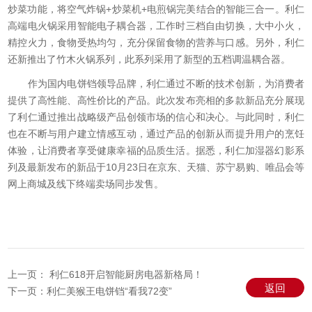
炒菜功能，将空气炸锅+炒菜机+电煎锅完美结合的智能三合一。利仁
高端电火锅采用智能电子耦合器，工作时三档自由切换，大中小火，
精控火力，食物受热均匀，充分保留食物的营养与口感。另外，利仁
还新推出了竹木火锅系列，此系列采用了新型的五档调温耦合器。
作为国内电饼铛领导品牌，利仁通过不断的技术创新，为消费者
提供了高性能、高性价比的产品。此次发布亮相的多款新品充分展现
了利仁通过推出战略级产品创领市场的信心和决心。与此同时，利仁
也在不断与用户建立情感互动，通过产品的创新从而提升用户的烹饪
体验，让消费者享受健康幸福的品质生活。据悉，利仁加湿器幻影系
列及最新发布的新品于10月23日在京东、天猫、苏宁易购、唯品会等
网上商城及线下终端卖场同步发售。
上一页：
利仁618开启智能厨房电器新格局！
返回
下一页：
利仁美猴王电饼铛“看我72变”